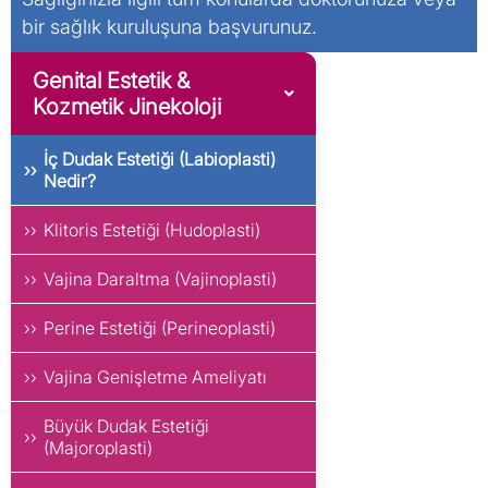
neredeyse tümüyle iyileşir. İkinci veya üçüncü
bir sağlık kuruluşuna başvurunuz.
hafta dikişler erimiş olur.
Genital Estetik &
Kozmetik Jinekoloji
İç Dudak Estetiği (Labioplasti)
Nedir?
Klitoris Estetiği (Hudoplasti)
Vajina Daraltma (Vajinoplasti)
Perine Estetiği (Perineoplasti)
Vajina Genişletme Ameliyatı
Büyük Dudak Estetiği
(Majoroplasti)