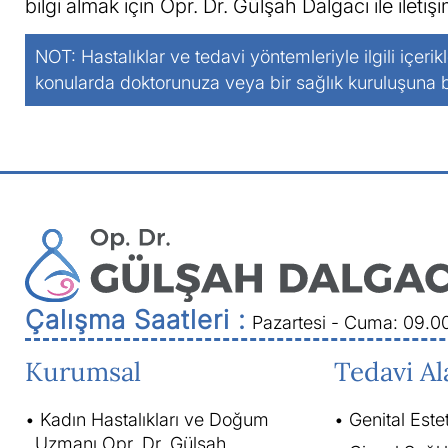
bilgi almak için Opr. Dr. Gülşah Dalgacı ile iletiş
NOT: Hastalıklar ve tedavi yöntemleriyle ilgili içerik
konularda doktorunuza veya bir sağlık kuruluşuna
Çalışma Saatleri :
Pazartesi - Cuma: 09.0
Kurumsal
Tedavi Al
Kadın Hastalıkları ve Doğum
Genital Este
Uzmanı Opr. Dr. Gülşah