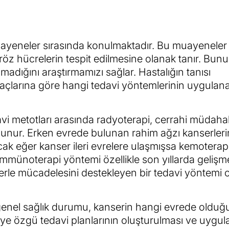
 muayeneler sırasında konulmaktadır. Bu muayeneler
öz hücrelerin tespit edilmesine olanak tanır. Bunu
madığını araştırmamızı sağlar. Hastalığın tanısı
açlarına göre hangi tedavi yöntemlerinin uygulan
i metotları arasında radyoterapi, cerrahi müdahal
unur. Erken evrede bulunan rahim ağzı kanserler
k eğer kanser ileri evrelere ulaşmışsa kemoterap
 İmmünoterapi yöntemi özellikle son yıllarda gelişm
erle mücadelesini destekleyen bir tedavi yöntemi 
 genel sağlık durumu, kanserin hangi evrede olduğ
kişiye özgü tedavi planlarının oluşturulması ve uygu