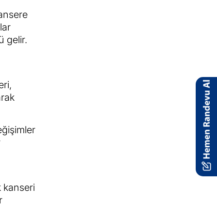
kansere
lar
 gelir.
ri,
arak
eğişimler
r
k kanseri
r