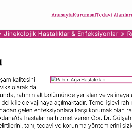
Anasayfa
Kurumsal
Tedavi Alanlar
Jinekolojik Hastalıklar & Enfeksiyonlar
R
ı
aşam kalitesini
eviks olarak da
ğunda, rahmin alt bölümünde yer alan ve vajinaya 
ş delik ile de vajinaya açılmaktadır. Temel işlevi rahi
vajinadan gelen enfeksiyonlara karşı korumak olan r
r. Adana’da hastalarına hizmet veren Opr. Dr. Gülşah
lirtilerini, tanı, tedavi ve korunma yöntemlerini sizl