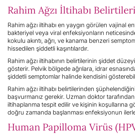
Rahim Ağzı İltihabı Belirtiler
Rahim ağzı iltihabı en yaygın görülen vajinal e
bakteriyel veya viral enfeksiyonların neticesind
kokulu akıntı, ağrı, ve kanama benzeri semptomlar
hissedilen şiddetli kaşıntılardır.
Rahim ağzı iltihabının belirtilerinin şiddet düze
gösterir. Pelvik bölgede ağrılara, idrar esnası
şiddetli semptomlar halinde kendisini gösterebili
Rahim ağzı iltihabı belirtilerinden şüphelendiğ
başvurmanız gerekir. Uzman doktor tarafında
iltihaplanma tespit edilir ve kişinin koşullarına
doğru zamanda başlanması enfeksiyonun ilerleyi
Human Papilloma Virüs (HPV