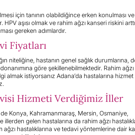
lmesi için tanının olabildiğince erken konulması ve
. HPV aşısı olmak ve rahim ağzı kanseri riskini artt
ılması gereken adımlardır.
i Fiyatları
lığın niteliğine, hastanın genel sağlık durumlarına, 
 donanımına göre şekillenebilmektedir. Rahim ağzı
bilgi almak istiyorsanız Adana’da hastalarına hizme
z.
visi Hizmeti Verdiğimiz İller
iğinde Konya, Kahramanmaraş, Mersin, Osmaniye,
 illerden gelen hastalarına da rahim ağzı hastalıkl
m ağzı hastalıklarına ve tedavi yöntemlerine dair k