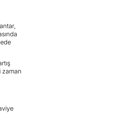
antar,
rasında
lgede
rtış
mi zaman
daviye