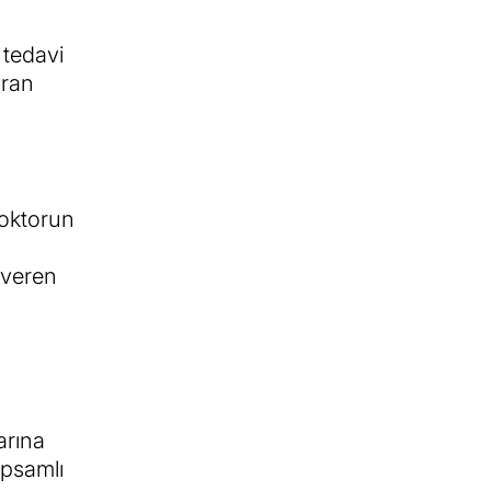
 tedavi
ıran
doktorun
t veren
arına
apsamlı