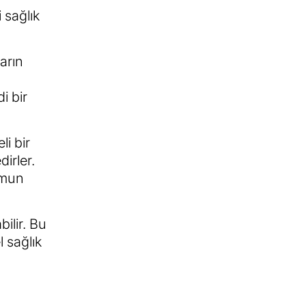
 sağlık
arın
i bir
li bir
irler.
lumun
ilir. Bu
l sağlık