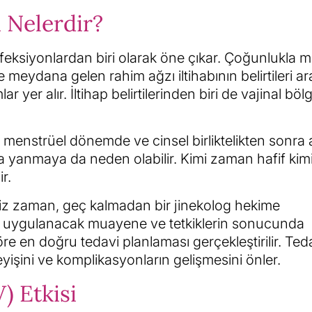
i Nelerdir?
nfeksiyonlardan biri olarak öne çıkar. Çoğunlukla m
e meydana gelen rahim ağzı iltihabının belirtileri a
 yer alır. İltihap belirtilerinden biri de vajinal bö
yi menstrüel dönemde ve cinsel birliktelikten sonra a
nda yanmaya da neden olabilir. Kimi zaman hafif ki
r.
iniz zaman, geç kalmadan bir jinekolog hekime
n uygulanacak muayene ve tetkiklerin sonucunda
 göre en doğru tedavi planlaması gerçekleştirilir. Te
şini ve komplikasyonların gelişmesini önler.
) Etkisi