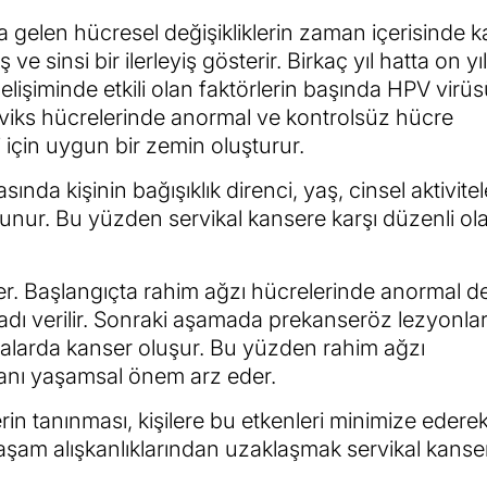
 gelen hücresel değişikliklerin zaman içerisinde 
 sinsi bir ilerleyiş gösterir. Birkaç yıl hatta on yıl
elişiminde etkili olan faktörlerin başında HPV virüsü
rviks hücrelerinde anormal ve kontrolsüz hücre
 için uygun bir zemin oluşturur.
ında kişinin bağışıklık direnci, yaş, cinsel aktivitele
ulunur. Bu yüzden servikal kansere karşı düzenli ol
eder. Başlangıçta rahim ağzı hücrelerinde anormal d
adı verilir. Sonraki aşamada prekanseröz lezyonla
fhalarda kanser oluşur. Bu yüzden rahim ağzı
 tanı yaşamsal önem arz eder.
rin tanınması, kişilere bu etkenleri minimize edere
yaşam alışkanlıklarından uzaklaşmak servikal kanse