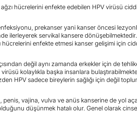
m ağzı hücrelerini enfekte edebilen HPV virüsü ciddi
feksiyonu, prekanser yani kanser öncesi lezyonl
de ilerleyerek servikal kansere dönüşebilmektedir.
crelerini enfekte etmesi kanser gelişimi için cidd
sından değil aynı zamanda erkekler için de tehlike
virüsü kolaylıkla başka insanlara bulaştırabilmekted
yüzden HPV sadece bireylerin sağlığı için değil top
penis, vajina, vulva ve anüs kanserine de yol açab
ı olduğunu düşünmek hatalı olur. Genel olarak cinse