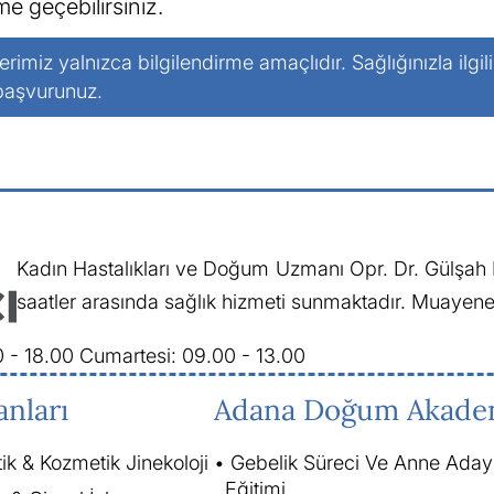
ime geçebilirsiniz.
lerimiz yalnızca bilgilendirme amaçlıdır. Sağlığınızla ilgil
 başvurunuz.
Kadın Hastalıkları ve Doğum Uzmanı Opr. Dr. Gülşah D
saatler arasında sağlık hizmeti sunmaktadır. Muayene 
0 - 18.00
Cumartesi: 09.00 - 13.00
anları
Adana Doğum Akade
tik & Kozmetik Jinekoloji
Gebelik Süreci Ve Anne Aday
Eğitimi