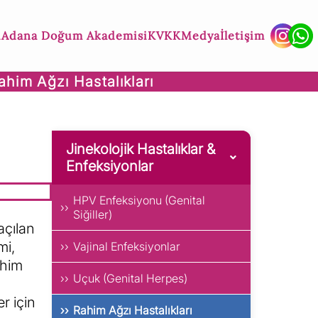
ı
Adana Doğum Akademisi
KVKK
Medya
İletişim
ahim Ağzı Hastalıkları
Jinekolojik Hastalıklar &
Enfeksiyonlar
HPV Enfeksiyonu (Genital
Siğiller)
açılan
mi,
Vajinal Enfeksiyonlar
ahim
Uçuk (Genital Herpes)
er için
Rahim Ağzı Hastalıkları