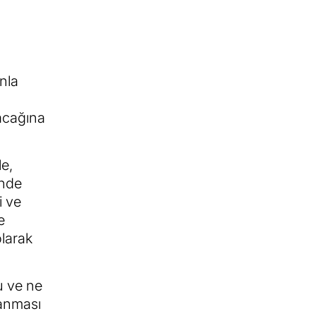
nla
acağına
e,
inde
i ve
e
olarak
u ve ne
lanması