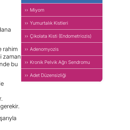
Miyom
Yumurtalık Kistleri
ydana
Çikolata Kisti (Endometriozis)
ve rahim
Adenomyozis
imi zaman
Kronik Pelvik Ağrı Sendromu
sinde bu
Adet Düzensizliği
de
r.
gerekir.
şarıyla