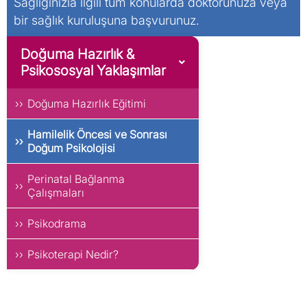
Sağlığınızla ilgili tüm konularda doktorunuza veya
bir sağlık kuruluşuna başvurunuz.
Doğuma Hazırlık &
Psikososyal Yaklaşımlar
Doğuma Hazırlık Eğitimi
Hamilelik Öncesi ve Sonrası
Doğum Psikolojisi
Perinatal Bağlanma
Çalışmaları
Psikodrama
Psikoterapi Nedir?