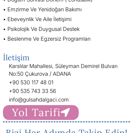
Emzirme Ve Yenidoğan Bakımı
Ebeveynlik Ve Aile İletişimi
Psikolojik Ve Duygusal Destek
Beslenme Ve Egzersiz Programları
İletişim
Karslılar Mahallesi, Süleyman Demirel Bulvarı
No:50 Çukurova / ADANA
+90 530 117 48 01
+90 535 743 33 56
info@gulsahdalgaci.com
Yol Tarifi
Bizi Her Adımda Takip Edin!