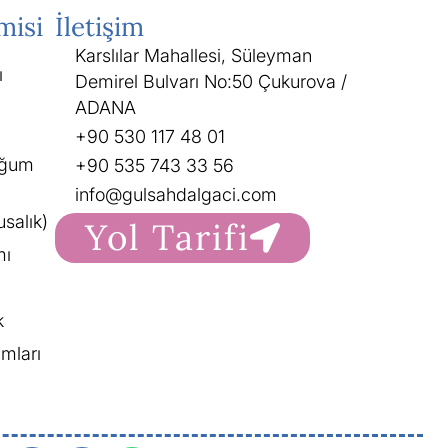
misi
İletişim
Karslılar Mahallesi, Süleyman
ı
Demirel Bulvarı No:50 Çukurova /
ADANA
+90 530 117 48 01
oğum
+90 535 743 33 56
info@gulsahdalgaci.com
salık)
Yol Tarifi
mı
k
mları