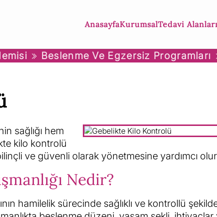
Anasayfa
Kurumsal
Tedavi Alanlar
emisi
Beslenme Ve Egzersiz Programları
ü
enin sağlığı hem
te kilo kontrolü
ilinçli ve güvenli olarak yönetmesine yardımcı olur
ışmanlığı Nedir?
ın hamilelik sürecinde sağlıklı ve kontrollü şekilde
şmanlıkta beslenme düzeni, yaşam şekli, ihtiyaçlar