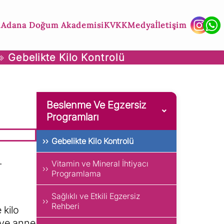
ı
Adana Doğum Akademisi
KVKK
Medya
İletişim
Gebelikte Kilo Kontrolü
Beslenme Ve Egzersiz
Programları
Gebelikte Kilo Kontrolü
.
Vitamin ve Mineral İhtiyacı
Programlama
Sağlıklı ve Etkili Egzersiz
Rehberi
 kilo
 ve anne