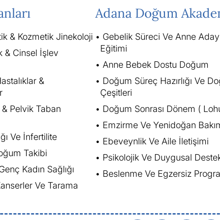
anları
Adana Doğum Akade
tik & Kozmetik Jinekoloji
Gebelik Süreci Ve Anne Aday
Eğitimi
k & Cinsel İşlev
Anne Bebek Dostu Doğum
astalıklar &
Doğum Süreç Hazırlığı Ve D
r
Çeşitleri
i & Pelvik Taban
Doğum Sonrası Dönem ( Lohu
Emzirme Ve Yenidoğan Bakı
ı Ve İnfertilite
Ebeveynlik Ve Aile İletişimi
oğum Takibi
Psikolojik Ve Duygusal Deste
 Genç Kadın Sağlığı
Beslenme Ve Egzersiz Progra
 Kanserler Ve Tarama