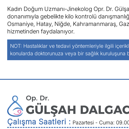
Kadın Doğum Uzmanı-Jinekolog Opr. Dr. Gülşah 
donanımıyla gebelikte kilo kontrolü danışmanlığı
Osmaniye, Hatay, Niğde, Kahramanmaraş, Gazian
hizmetinden faydalanıyor.
NOT: Hastalıklar ve tedavi yöntemleriyle ilgili içerik
konularda doktorunuza veya bir sağlık kuruluşuna
Çalışma Saatleri :
Pazartesi - Cuma: 09.0