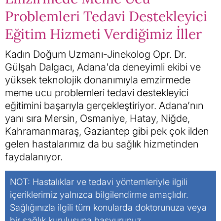
Problemleri Tedavi Destekleyici
Eğitim Hizmeti Verdiğimiz İller
Kadın Doğum Uzmanı-Jinekolog Opr. Dr.
Gülşah Dalgacı, Adana'da deneyimli ekibi ve
yüksek teknolojik donanımıyla emzirmede
meme ucu problemleri tedavi destekleyici
eğitimini başarıyla gerçekleştiriyor. Adana’nın
yanı sıra Mersin, Osmaniye, Hatay, Niğde,
Kahramanmaraş, Gaziantep gibi pek çok ilden
gelen hastalarımız da bu sağlık hizmetinden
faydalanıyor.
NOT: Hastalıklar ve tedavi yöntemleriyle ilgili
içeriklerimiz yalnızca bilgilendirme amaçlıdır.
Sağlığınızla ilgili tüm konularda doktorunuza veya
bir sağlık kuruluşuna başvurunuz.