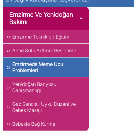
Emzirme Ve Yenidoğan
Bakımı
Emzirme Teknikleri Eğitimi
Anne Sütü Arttırıcı Beslenme
Emzirmede Meme Ucu
Problemleri
Yenidoğan Banyosu
Danışmanlığı
Gaz Sancısı, Uyku Düzeni ve
Bebek Masajı
Bebekle Bağ Kurma