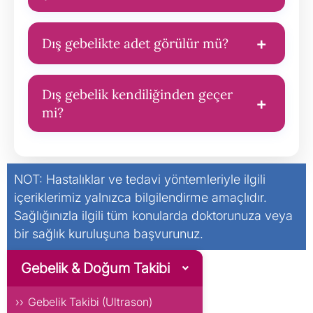
Evet, dış gebelikte de gebelik hormonu salgılanır
ve test pozitif çıkar.
+
Dış gebelikte adet görülür mü?
Dış gebelikte vajinal kanama olabilir ama bu
genellikle normal adetten farklıdır.
Dış gebelik kendiliğinden geçer
+
mi?
Nadir durumlarda vücut dış gebelik dokusunu
kendiliğinden atabilir, ancak çoğu zaman tedavi
NOT: Hastalıklar ve tedavi yöntemleriyle ilgili
gereklidir.
içeriklerimiz yalnızca bilgilendirme amaçlıdır.
Sağlığınızla ilgili tüm konularda doktorunuza veya
bir sağlık kuruluşuna başvurunuz.
Gebelik & Doğum Takibi
Gebelik Takibi (Ultrason)