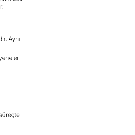
r.
ır. Aynı
ayeneler
süreçte