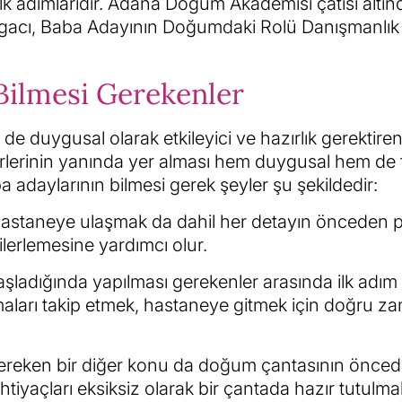
lk adımlarıdır. Adana Doğum Akademisi çatısı altın
lgacı, Baba Adayının Doğumdaki Rolü Danışmanlık 
ilmesi Gerekenler
e duygusal olarak etkileyici ve hazırlık gerektiren
erlerinin yanında yer alması hem duygusal hem de f
daylarının bilmesi gerek şeyler şu şekildedir:
staneye ulaşmak da dahil her detayın önceden p
ilerlemesine yardımcı olur.
ladığında yapılması gerekenler arasında ilk adım
maları takip etmek, hastaneye gitmek için doğru z
ereken bir diğer konu da doğum çantasının önce
tiyaçları eksiksiz olarak bir çantada hazır tutulmal