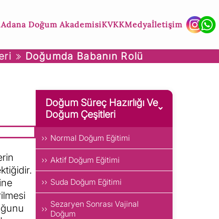
ı
Adana Doğum Akademisi
KVKK
Medya
İletişim
eri
Doğumda Babanın Rolü
Doğum Süreç Hazırlığı Ve
Doğum Çeşitleri
Normal Doğum Eğitimi
erin
Aktif Doğum Eğitimi
tiğidir.
ine
Suda Doğum Eğitimi
ilmesi
Sezaryen Sonrası Vajinal
duğunu
Doğum