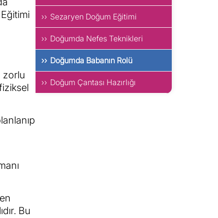
da
Eğitimi
Sezaryen Doğum Eğitimi
Doğumda Nefes Teknikleri
Doğumda Babanın Rolü
 zorlu
Doğum Çantası Hazırlığı
iziksel
lanlanıp
amanı
den
ıdır. Bu