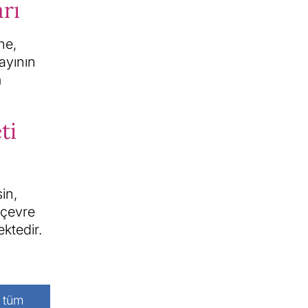
rı
ne,
ayının
m
ti
in,
 çevre
ktedir.
i tüm