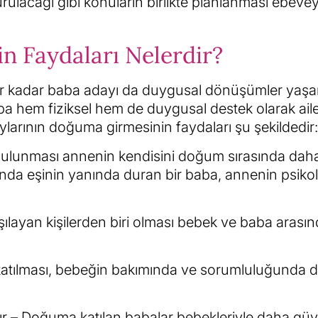
rulacağı gibi konuların birlikte planlanması ebevey
n Faydaları Nelerdir?
r kadar baba adayı da duygusal dönüşümler yaşar
a hem fiziksel hem de duygusal destek olarak ail
larının doğuma girmesinin faydaları şu şekildedir:
bulunması annenin kendisini doğum sırasında dah
nda eşinin yanında duran bir baba, annenin psikol
layan kişilerden biri olması bebek ve baba arası
katılması, bebeğin bakımında ve sorumluluğunda d
r – Doğuma katılan babalar bebekleriyle daha güv