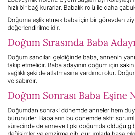
hızlı bir bağ kurarlar. Babalık rolü ile daha çab
Doğuma eşlik etmek baba için bir görevden ziyad
değerlendirilmelidir.
Doğum Sırasında Baba Adayı
Doğum sancıları geldiğinde baba, annenin yanın
takip etmelidir. Baba adayının doğum için sakin
sağlıklı şekilde atlatmasına yardımcı olur. Doğu
ve sabırdır.
Doğum Sonrası Baba Eşine Na
Doğumdan sonraki dönemde anneler hem duygus
bürünürler. Babaların bu dönemde aktif soruml
sürecinde de anneye tıpkı doğumda olduğu gibi 
değişimler ve emzirme gibi durumlarla başa çıkma