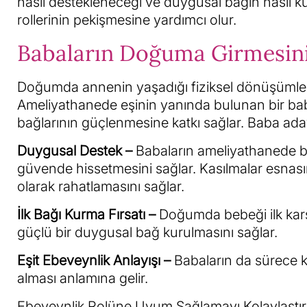
nasıl destekleneceği ve duygusal bağın nasıl ku
rollerinin pekişmesine yardımcı olur.
Babaların Doğuma Girmesini
Doğumda annenin yaşadığı fiziksel dönüşümle
Ameliyathanede eşinin yanında bulunan bir bab
bağlarının güçlenmesine katkı sağlar. Baba aday
Duygusal Destek –
Babaların ameliyathanede 
güvende hissetmesini sağlar. Kasılmalar esnası
olarak rahatlamasını sağlar.
İlk Bağı Kurma Fırsatı –
Doğumda bebeği ilk karşı
güçlü bir duygusal bağ kurulmasını sağlar.
Eşit Ebeveynlik Anlayışı –
Babaların da sürece 
alması anlamına gelir.
Ebeveynlik Rolüne Uyum Sağlamayı Kolaylaştırı