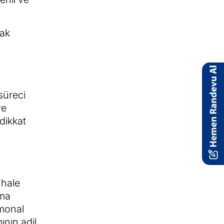
rak
süreci
ve
dikkat
 hale
nma
rmonal
ının adil