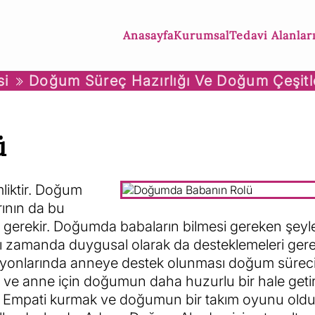
Anasayfa
Kurumsal
Tedavi Alanlar
si
Doğum Süreç Hazırlığı Ve Doğum Çeşitl
ü
mliktir. Doğum
rının da bu
ı gerekir. Doğumda babaların bilmesi gereken şeyl
ı zamanda duygusal olarak da desteklemeleri gerek
syonlarında anneye destek olunması doğum sürec
ı ve anne için doğumun daha huzurlu bir hale getir
r. Empati kurmak ve doğumun bir takım oyunu ol