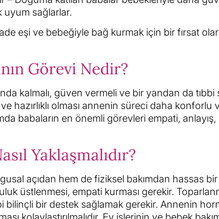
uk uyum sağlarlar.
e eşi ve bebeğiyle bağ kurmak için bir fırsat ola
nın Görevi Nedir?
da kalmalı, güven vermeli ve bir yandan da tıbbi 
 ve hazırlıklı olması annenin süreci daha konforlu 
mda babaların en önemli görevleri empati, anlayış, 
sıl Yaklaşmalıdır?
al açıdan hem de fiziksel bakımdan hassas bir
uluk üstlenmesi, empati kurması gerekir. Toparla
bilinçli bir destek sağlamak gerekir. Annenin ho
sı kolaylaştırılmalıdır. Ev işlerinin ve bebek bakım