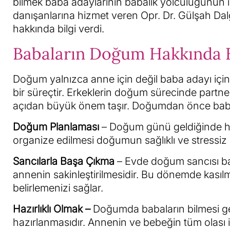
bilmek baba adaylarının babalık yolculuğunun i
danışanlarına hizmet veren Opr. Dr. Gülşah Da
hakkında bilgi verdi.
Babaların Doğum Hakkında B
Doğum yalnızca anne için değil baba adayı için d
bir süreçtir. Erkeklerin doğum sürecinde partn
açıdan büyük önem taşır. Doğumdan önce baba a
Doğum Planlaması
– Doğum günü geldiğinde ha
organize edilmesi doğumun sağlıklı ve stressiz 
Sancılarla Başa Çıkma
– Evde doğum sancısı baş
annenin sakinleştirilmesidir. Bu dönemde kasıl
belirlemenizi sağlar.
Hazırlıklı Olmak –
Doğumda babaların bilmesi g
hazırlanmasıdır. Annenin ve bebeğin tüm olası ih