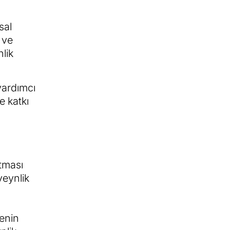
sal
 ve
lik
yardımcı
e katkı
atması
veynlik
enin