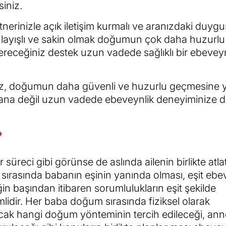
siniz.
rinizle açık iletişim kurmalı ve aranızdaki duygu
anlayışlı ve sakin olmak doğumun çok daha huzurlu
receğiniz destek uzun vadede sağlıklı bir ebeveyn
anız, doğumun daha güvenli ve huzurlu geçmesine 
 ana değil uzun vadede ebeveynlik deneyiminize d
?
üreci gibi görünse de aslında ailenin birlikte atl
ırasında babanın eşinin yanında olması, eşit ebe
ğin başından itibaren sorumlulukların eşit şekilde
emlidir. Her baba doğum sırasında fiziksel olarak
ak hangi doğum yönteminin tercih edileceği, ann