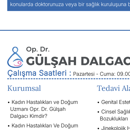
konularda doktorunuza veya bir sağlık kuruluşuna
Çalışma Saatleri :
Pazartesi - Cuma: 09.0
Kurumsal
Tedavi Al
Kadın Hastalıkları ve Doğum
Genital Este
Uzmanı Opr. Dr. Gülşah
Cinsel Sağlı
Dalgacı Kimdir?
Bozuklukları
Kadın Hastalıkları Ve Doğum
Jinekolojik H