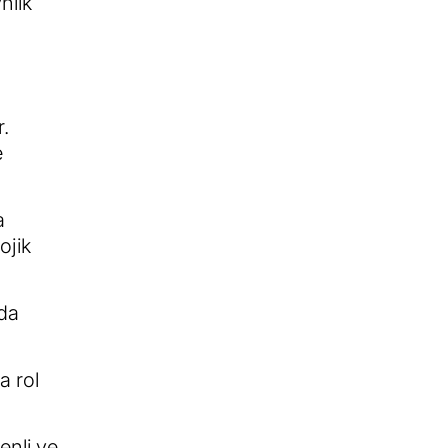
nlik
.
e
a
ojik
nda
a rol
enli ve