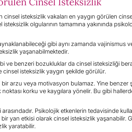
örülen Cinsel İsteksizlik
en cinsel isteksizlik vakaları en yaygın görülen cinse
 isteksizlik olgularının tamamına yakınında psikolo
 kaynaklanabileceği gibi aynı zamanda vajinismus v
teksizlik yaşanabilmektedir.
l fobi ve benzeri bozukluklar da cinsel isteksizliği be
 cinsel isteksizlik yaygın şekilde görülür.
gi bir arzu veya motivasyon bulamaz. Yine benzer 
noktası korku ve kaygılara yönelir. Bu gibi haller
ri arasındadır. Psikolojik etkenlerin tedavisinde kull
bir yan etkisi olarak cinsel isteksizlik yaşanabilir. 
ik yaratabilir.