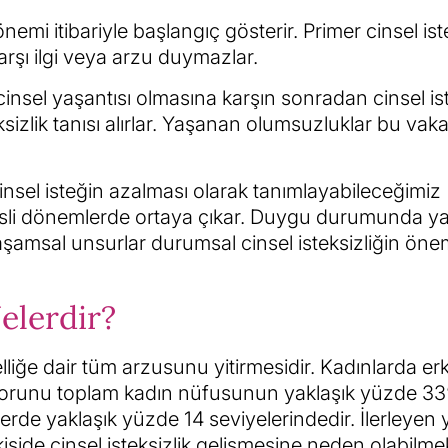
emi itibariyle başlangıç gösterir. Primer cinsel iste
 karşı ilgi veya arzu duymazlar.
cinsel yaşantısı olmasına karşın sonradan cinsel ist
izlik tanısı alırlar. Yaşanan olumsuzluklar bu vaka
nsel isteğin azalması olarak tanımlayabileceğimiz
stresli dönemlerde ortaya çıkar. Duygu durumunda 
şamsal unsurlar durumsal cinsel isteksizliğin önem
Nelerdir?
nselliğe dair tüm arzusunu yitirmesidir. Kadınlarda er
ik sorunu toplam kadın nüfusunun yaklaşık yüzde 33
rde yaklaşık yüzde 14 seviyelerindedir. İlerleyen 
işide cinsel isteksizlik gelişmesine neden olabilmek