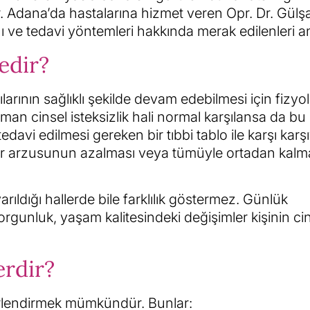
ir. Adana’da hastalarına hizmet veren Opr. Dr. Gülş
tanı ve tedavi yöntemleri hakkında merak edilenleri an
Nedir?
arının sağlıklı şekilde devam edebilmesi için fizyol
zaman cinsel isteksizlik hali normal karşılansa da bu 
vi edilmesi gereken bir tıbbi tablo ile karşı karş
ye dair arzusunun azalması veya tümüyle ortadan kalm
yarıldığı hallerde bile farklılık göstermez. Günlük
yorgunluk, yaşam kalitesindeki değişimler kişinin ci
erdir?
ğerlendirmek mümkündür. Bunlar: