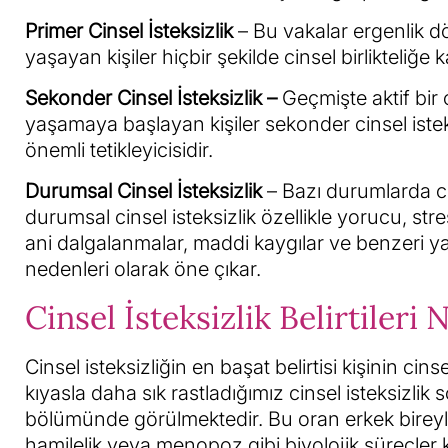
Primer Cinsel İsteksizlik
– Bu vakalar ergenlik dön
yaşayan kişiler hiçbir şekilde cinsel birlikteliğe
Sekonder Cinsel İsteksizlik –
Geçmişte aktif bir 
yaşamaya başlayan kişiler sekonder cinsel isteks
önemli tetikleyicisidir.
Durumsal Cinsel İsteksizlik
– Bazı durumlarda ci
durumsal cinsel isteksizlik özellikle yorucu, 
ani dalgalanmalar, maddi kaygılar ve benzeri ya
nedenleri olarak öne çıkar.
Cinsel İsteksizlik Belirtileri 
Cinsel isteksizliğin en başat belirtisi kişinin ci
kıyasla daha sık rastladığımız cinsel isteksizl
bölümünde görülmektedir. Bu oran erkek bireyle
hamilelik veya menopoz gibi biyolojik süreçler k