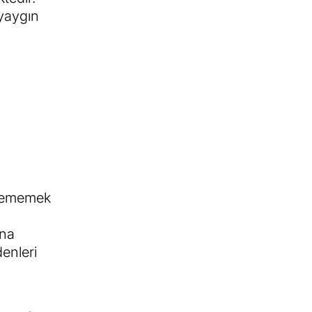
 yaygın
verememek
una
denleri