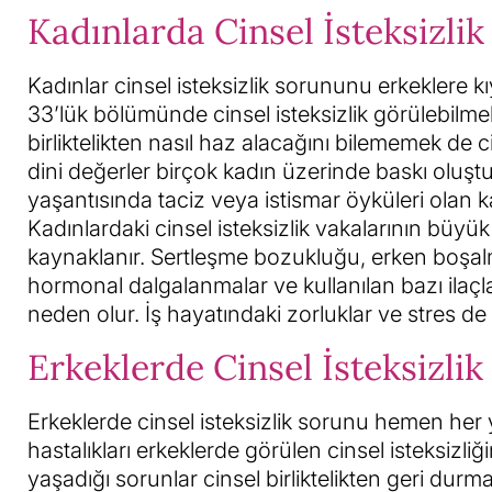
Kadınlarda Cinsel İsteksizlik
Kadınlar cinsel isteksizlik sorununu erkeklere 
33’lük bölümünde cinsel isteksizlik görülebilm
birliktelikten nasıl haz alacağını bilememek de ci
dini değerler birçok kadın üzerinde baskı oluştur
yaşantısında taciz veya istismar öyküleri olan ka
Kadınlardaki cinsel isteksizlik vakalarının büy
kaynaklanır. Sertleşme bozukluğu, erken boşalma,
hormonal dalgalanmalar ve kullanılan bazı ilaçla
neden olur. İş hayatındaki zorluklar ve stres de c
Erkeklerde Cinsel İsteksizlik
Erkeklerde cinsel isteksizlik sorunu hemen her ya
hastalıkları erkeklerde görülen cinsel isteksizliğ
yaşadığı sorunlar cinsel birliktelikten geri durma