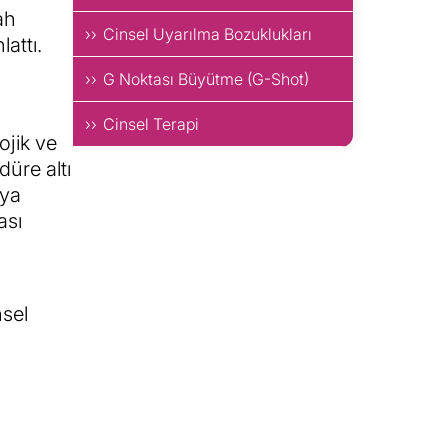
ah
Cinsel Uyarılma Bozuklukları
lattı.
G Noktası Büyütme (G-Shot)
Cinsel Terapi
ojik ve
düre altı
ıya
ası
nsel