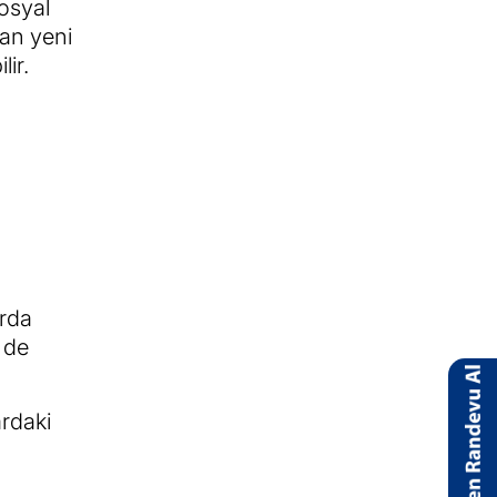
sosyal
san yeni
lir.
arda
n de
ardaki