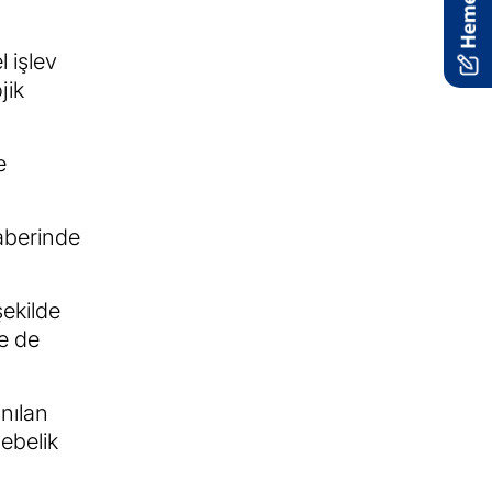
l işlev
jik
e
raberinde
şekilde
de de
anılan
Gebelik