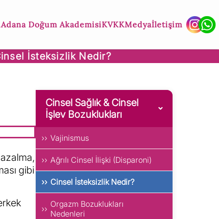
ı
Adana Doğum Akademisi
KVKK
Medya
İletişim
insel İsteksizlik Nedir?
Cinsel Sağlık & Cinsel
İşlev Bozuklukları
Vajinismus
e azalma,
Ağrılı Cinsel İlişki (Disparoni)
ası gibi
Cinsel İsteksizlik Nedir?
erkek
Orgazm Bozuklukları
Nedenleri