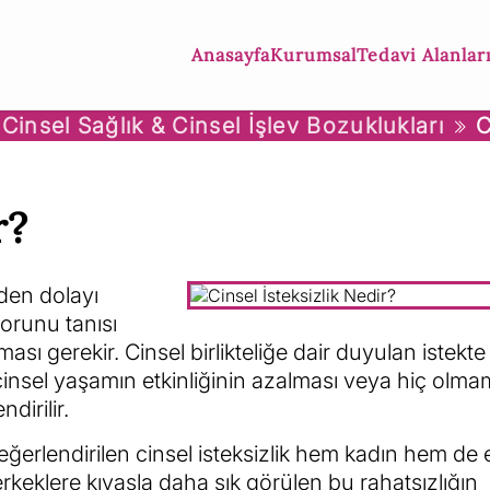
Anasayfa
Kurumsal
Tedavi Alanlar
Cinsel Sağlık & Cinsel İşlev Bozuklukları
C
r?
nden dolayı
sorunu tanısı
ması gerekir. Cinsel birlikteliğe dair duyulan istekt
cinsel yaşamın etkinliğinin azalması veya hiç olmam
dirilir.
eğerlendirilen cinsel isteksizlik hem kadın hem de 
erkeklere kıyasla daha sık görülen bu rahatsızlığın