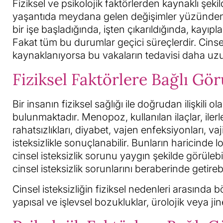
Fiziksel ve psikolojik faktörlerden kaynaklı şeki
yaşantıda meydana gelen değişimler yüzünden t
bir işe başladığında, işten çıkarıldığında, kayıpla
Fakat tüm bu durumlar geçici süreçlerdir. Cinsel 
kaynaklanıyorsa bu vakaların tedavisi daha uzun
Fiziksel Faktörlere Bağlı Gör
Bir insanın fiziksel sağlığı ile doğrudan ilişkili o
bulunmaktadır. Menopoz, kullanılan ilaçlar, ilerl
rahatsızlıkları, diyabet, vajen enfeksiyonları, vaj
isteksizlikle sonuçlanabilir. Bunların haricind
cinsel isteksizlik sorunu yaygın şekilde görülebi
cinsel isteksizlik sorunlarını beraberinde getirebil
Cinsel isteksizliğin fiziksel nedenleri arasında
yapısal ve işlevsel bozukluklar, ürolojik veya ji