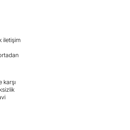
 iletişim
 ortadan
e karşı
sizlik
avi