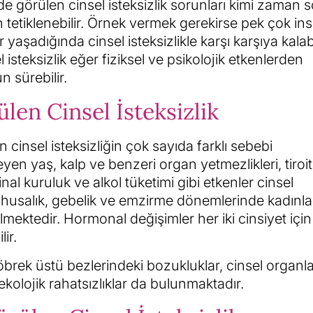
lde görülen cinsel isteksizlik sorunları kimi zaman 
etiklenebilir. Örnek vermek gerekirse pek çok in
r yaşadığında cinsel isteksizlikle karşı karşıya kalabi
isteksizlik eğer fiziksel ve psikolojik etkenlerden
 sürebilir.
ülen Cinsel İsteksizlik
lan cinsel isteksizliğin çok sayıda farklı sebebi
eyen yaş, kalp ve benzeri organ yetmezlikleri, tiroit
inal kuruluk ve alkol tüketimi gibi etkenler cinsel
e lohusalık, gebelik ve emzirme dönemlerinde kadınl
lmektedir. Hormonal değişimler her iki cinsiyet içi
ir.
 böbrek üstü bezlerindeki bozukluklar, cinsel organl
nekolojik rahatsızlıklar da bulunmaktadır.