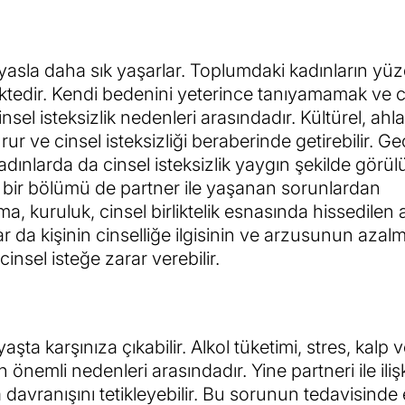
kıyasla daha sık yaşarlar. Toplumdaki kadınların yü
ektedir. Kendi bedenini yeterince tanıyamamak ve c
nsel isteksizlik nedenleri arasındadır. Kültürel, ahla
ur ve cinsel isteksizliği beraberinde getirebilir. G
dınlarda da cinsel isteksizlik yaygın şekilde görülü
ük bir bölümü de partner ile yaşanan sorunlardan
 kuruluk, cinsel birliktelik esnasında hissedilen a
r da kişinin cinselliğe ilgisinin ve arzusunun azal
insel isteğe zarar verebilir.
şta karşınıza çıkabilir. Alkol tüketimi, stres, kalp
in önemli nedenleri arasındadır. Yine partneri ile iliş
 davranışını tetikleyebilir. Bu sorunun tedavisinde e