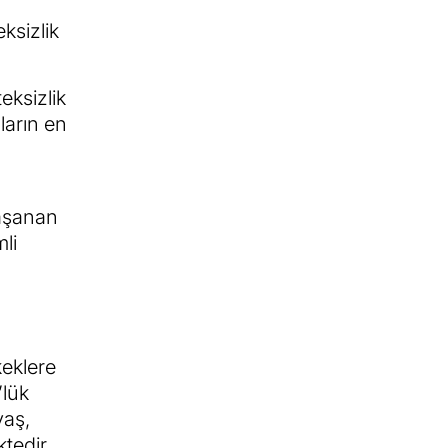
ksizlik
eksizlik
ların en
yaşanan
li
keklere
’lük
yaş,
tedir.