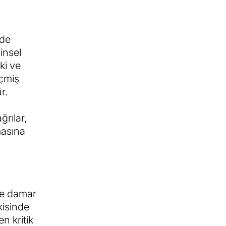
zde
insel
ki ve
eçmiş
r.
ğrılar,
masına
 ve damar
kisinde
n kritik