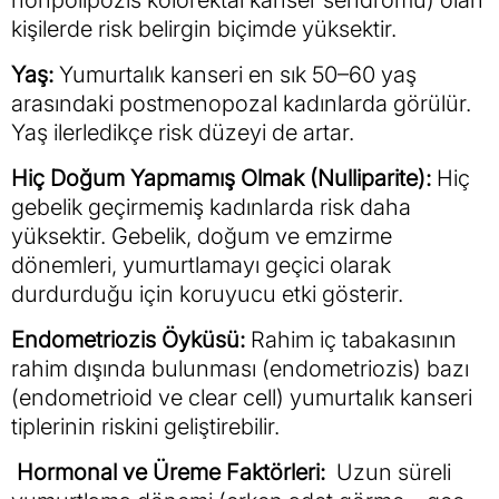
nonpolipozis kolorektal kanser sendromu) olan
kişilerde risk belirgin biçimde yüksektir.
Yaş:
Yumurtalık kanseri en sık 50–60 yaş
arasındaki postmenopozal kadınlarda görülür.
Yaş ilerledikçe risk düzeyi de artar.
Hiç Doğum Yapmamış Olmak (Nulliparite):
Hiç
gebelik geçirmemiş kadınlarda risk daha
yüksektir. Gebelik, doğum ve emzirme
dönemleri, yumurtlamayı geçici olarak
durdurduğu için koruyucu etki gösterir.
Endometriozis Öyküsü:
Rahim iç tabakasının
rahim dışında bulunması (endometriozis) bazı
(endometrioid ve clear cell) yumurtalık kanseri
tiplerinin riskini geliştirebilir.
Hormonal ve Üreme Faktörleri:
Uzun süreli