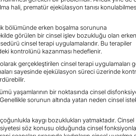
alma hali, prematür ejekülasyon tanısı konulabilmesi
irlik bölümünde erken boşalma sorununa
ilde görülen bir cinsel işlev bozukluğu olan erke
dürü cinsel terapi uygulamalarıdır. Bu terapiler
deki kontrolünü kazanması hedeflenir.
rak gerçekleştirilen cinsel terapi uygulamaları ge
maları sayesinde ejekülasyon süreci üzerinde kont
dürebilir.
bölümü yaşamlarının bir noktasında cinsel disfonksi
 Genellikle sorunun altında yatan neden cinsel istek
 çoğunlukla kaygı bozuklukları yatmaktadır. Cinsel
 anksiyetesi söz konusu olduğunda cinsel fonksiyonl