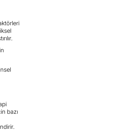
ktörleri
iksel
rılır.
in
insel
api
in bazı
dirir.