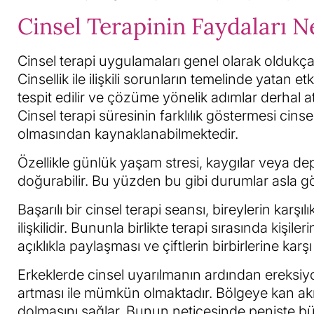
Cinsel Terapinin Faydaları N
Cinsel terapi uygulamaları genel olarak oldukç
Cinsellik ile ilişkili sorunların temelinde yatan 
tespit edilir ve çözüme yönelik adımlar derhal at
Cinsel terapi süresinin farklılık göstermesi ci
olmasından kaynaklanabilmektedir.
Özellikle günlük yaşam stresi, kaygılar veya depr
doğurabilir. Bu yüzden bu gibi durumlar asla gö
Başarılı bir cinsel terapi seansı, bireylerin karşı
ilişkilidir. Bununla birlikte terapi sırasında kişiler
açıklıkla paylaşması ve çiftlerin birbirlerine karş
Erkeklerde cinsel uyarılmanın ardından ereksi
artması ile mümkün olmaktadır. Bölgeye kan akış
dolmasını sağlar. Bunun neticesinde peniste b