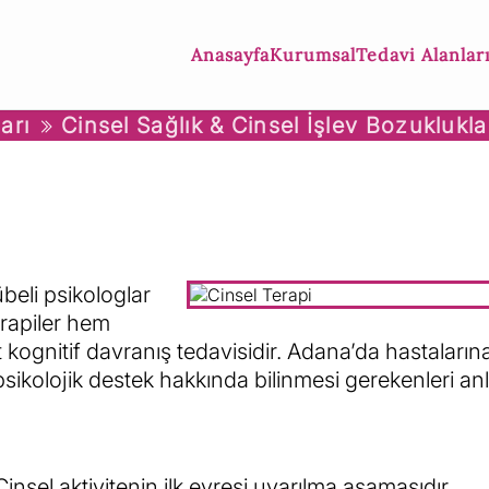
Anasayfa
Kurumsal
Tedavi Alanlar
arı
Cinsel Sağlık & Cinsel İşlev Bozuklukla
beli psikologlar
erapiler hem
t kognitif davranış tedavisidir. Adana’da hastaları
sikolojik destek hakkında bilinmesi gerekenleri anla
 Cinsel aktivitenin ilk evresi uyarılma aşamasıdır.