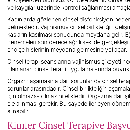
endişelerden olumsuz yönde etkilenir. Cinsel ter
ve kaygılar üzerinde kontrol sağlanması amaçla
Kadınlarda gözlenen cinsel disfonksiyon neden
gelmektedir. Vajinismus cinsel birlikteliğin ge
kasların kasılması sonucunda meydana gelir. Eğ
denemeleri son derece ağrılı şekilde gerçekleşir.
endişe hislerinin meydana gelmesine yol açar.
Cinsel terapi seanslarına vajinismus şikayeti n
planlanan cinsel terapi uygulamalarında büyük 
Orgazm aşamasına dair sorunlar da cinsel terapi
sorunlar arasındadır. Cinsel birlikteliğin aşamala
için olmazsa olmaz niteliktedir. Orgazma dair 
ele alınması gerekir. Bu sayede ilerleyen dönem
alınabilir.
Kimler Cinsel Terapiye Başv