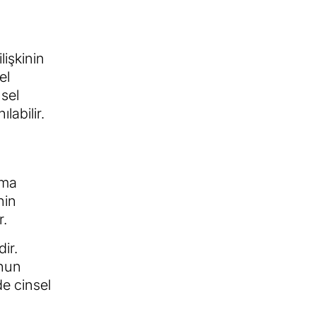
lişkinin
el
nsel
labilir.
şma
nin
r.
ir.
unun
de cinsel