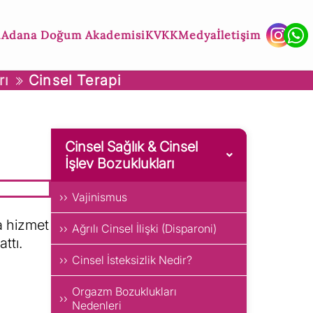
ı
Adana Doğum Akademisi
KVKK
Medya
İletişim
rı
Cinsel Terapi
Cinsel Sağlık & Cinsel
İşlev Bozuklukları
Vajinismus
na hizmet
Ağrılı Cinsel İlişki (Disparoni)
ttı.
Cinsel İsteksizlik Nedir?
Orgazm Bozuklukları
Nedenleri