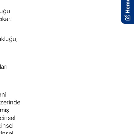
luğu
ıkar.
ukluğu,
ı
arı
ani
üzerinde
nmiş
cinsel
cinsel
cinsel