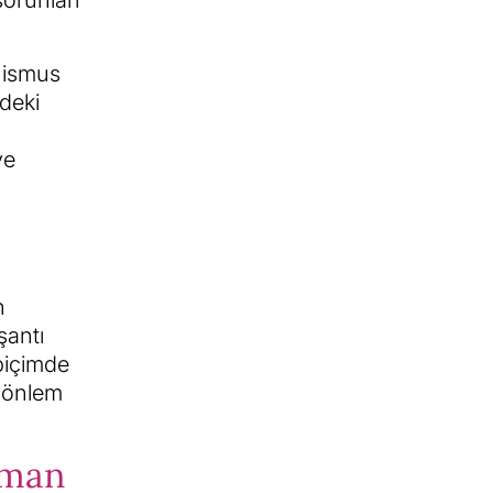
sorunları
nismus
ndeki
ve
n
şantı
biçimde
ı önlem
aman