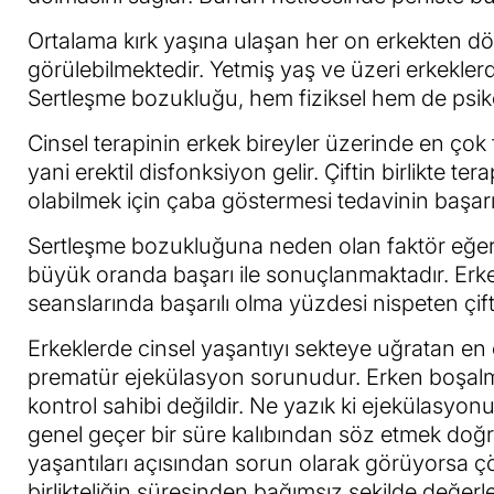
Ortalama kırk yaşına ulaşan her on erkekten d
görülebilmektedir. Yetmiş yaş ve üzeri erkeklerd
Sertleşme bozukluğu, hem fiziksel hem de psik
Cinsel terapinin erkek bireyler üzerinde en ço
yani erektil disfonksiyon gelir. Çiftin birlikte 
olabilmek için çaba göstermesi tedavinin başarı
Sertleşme bozukluğuna neden olan faktör eğer stre
büyük oranda başarı ile sonuçlanmaktadır. Erkek 
seanslarında başarılı olma yüzdesi nispeten çift
Erkeklerde cinsel yaşantıyı sekteye uğratan en
prematür ejekülasyon sorunudur. Erken boşal
kontrol sahibi değildir. Ne yazık ki ejekülasyon
genel geçer bir süre kalıbından söz etmek doğr
yaşantıları açısından sorun olarak görüyorsa çö
birlikteliğin süresinden bağımsız şekilde değerl