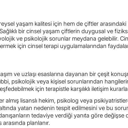
reysel yaşam kalitesi için hem de çiftler arasındaki i
ağlıklı bir cinsel yaşam çiftlerin duygusal ve fiziks
yolojik ve psikolojik sorunlar meydana gelebilir. Ci
rmek için cinsel terapi uygulamalarından faydalanı
aylaşım ve uzlaşı esaslarına dayanan bir çeşit konu
 tıbbi, psikolojik veya kişisel sorunlarından hangileri
fedebilmek için terapistle karşılıklı iletişim kurarla
 almış lisanslı hekim, psikolog veya psikiyatristlerd
 altında yatan nedenin tespit edilmesini ve bu sor
 danışanların tedaviye verdiği yanıta göre değişse 
s arasında planlanır.