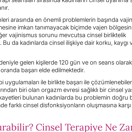
api seansları sırasında kadınların cinsel uyarılma 
nır.
leri arasında en önemli problemlerin başında vaji
lişmesine imkan tanımayacak biçimde vajen bölgesi
er vajinismus sorunu mevcutsa cinsel birliktelik
 Bu da kadınlarda cinsel ilişkiye dair korku, kaygı 
edeniyle gelen kişilerde 120 gün ve on seans olarak
oranda başarı elde edilmektedir.
 uygulamaları ile birlikte başarı ile çözümlenebile
rından biri olan orgazm evresi sağlıklı bir cinsel ya
şikayetleri bulunan kadınlarda bu problemin doğru 
de farklı cinsel disfonksiyonların oluşmasına karş
urabilir? Cinsel Terapiye Ne Z