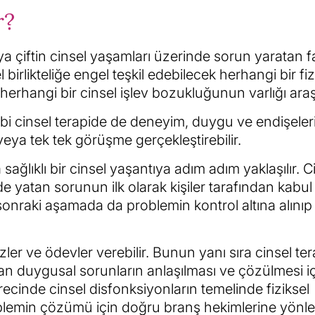
r?
ya çiftin cinsel yaşamları üzerinde sorun yaratan fa
 birlikteliğe engel teşkil edebilecek herhangi bir fiz
herhangi bir cinsel işlev bozukluğunun varlığı araştı
ibi cinsel terapide de deneyim, duygu ve endişeler
 veya tek tek görüşme gerçekleştirebilir.
ağlıklı bir cinsel yaşantıya adım adım yaklaşılır. C
 yatan sorunun ilk olarak kişiler tarafından kabul
r sonraki aşamada da problemin kontrol altına alınıp
zler ve ödevler verebilir. Bunun yanı sıra cinsel ter
çan duygusal sorunların anlaşılması ve çözülmesi iç
sürecinde cinsel disfonksiyonların temelinde fiziksel
 problemin çözümü için doğru branş hekimlerine yönlen