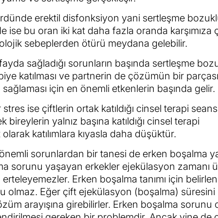
ördünde erektil disfonksiyon yani sertleşme bozuk
e ise bu oran iki kat daha fazla oranda karşımıza ç
olojik sebeplerden ötürü meydana gelebilir.
k fayda sağladığı sorunların başında sertleşme boz
terapiye katılması ve partnerin de çözümün bir parças
 sağlaması için en önemli etkenlerin başında gelir.
s ise çiftlerin ortak katıldığı cinsel terapi seansl
bireylerin yalnız başına katıldığı cinsel terapi
 olarak katılımlara kıyasla daha düşüktür.
 önemli sorunlardan bir tanesi de erken boşalma y
ma sorunu yaşayan erkekler ejekülasyon zamanı 
u erteleyemezler. Erken boşalma tanımı için belirle
u olmaz. Eğer çift ejekülasyon (boşalma) süresini 
züm arayışına girebilirler. Erken boşalma sorunu 
endirilmesi gereken bir problemdir. Ancak yine de 