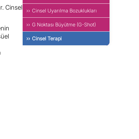
r. Cinsel
Cinsel Uyarılma Bozuklukları
G Noktası Büyütme (G-Shot)
enin
süel
Cinsel Terapi
n