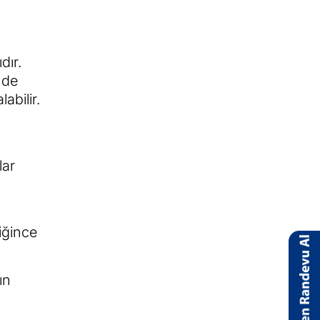
dır.
nde
abilir.
lar
n
diğince
ın