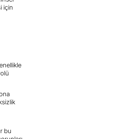
 için
n
nellikle
rolü
yona
sizlik
ar bu