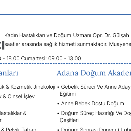
Kadın Hastalıkları ve Doğum Uzmanı Opr. Dr. Gülşah D
saatler arasında sağlık hizmeti sunmaktadır. Muayene 
0 - 18.00
Cumartesi: 09.00 - 13.00
anları
Adana Doğum Akade
tik & Kozmetik Jinekoloji
Gebelik Süreci Ve Anne Aday
Eğitimi
k & Cinsel İşlev
Anne Bebek Dostu Doğum
astalıklar &
Doğum Süreç Hazırlığı Ve D
r
Çeşitleri
i & Pelvik Taban
Doğum Sonrası Dönem ( Lohu