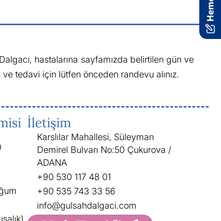
algacı, hastalarına sayfamızda belirtilen gün ve
ve tedavi için lütfen önceden randevu alınız.
misi
İletişim
Karslılar Mahallesi, Süleyman
ı
Demirel Bulvarı No:50 Çukurova /
ADANA
+90 530 117 48 01
oğum
+90 535 743 33 56
info@gulsahdalgaci.com
salık)